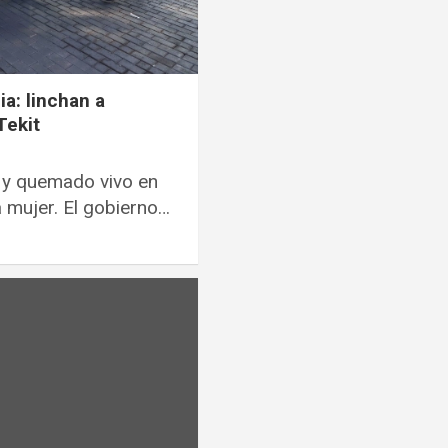
a: linchan a
Tekit
 y quemado vivo en
a mujer. El gobierno…