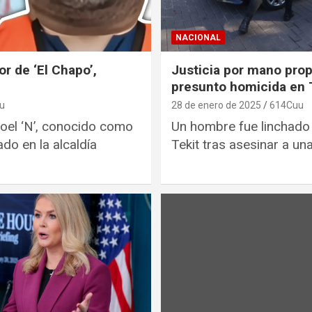
NACIONAL
or de ‘El Chapo’,
Justicia por mano propi
presunto homicida en 
u
28 de enero de 2025
614Cuu
oel ‘N’, conocido como
Un hombre fue linchado
ado en la alcaldía
Tekit tras asesinar a un