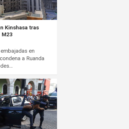
n Kinshasa tras
l M23
n embajadas en
 condena a Ruanda
eldes…