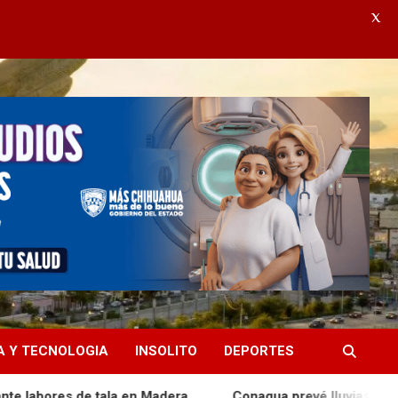
X
A Y TECNOLOGIA
INSOLITO
DEPORTES
a en Madera
Conagua prevé lluvias matutinas en cuatro r