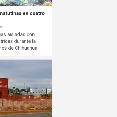
matutinas en cuatro
ro
ias aisladas con
tricas durante la
nes de Chihuahua,…