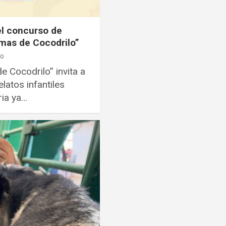
 el concurso de
imas de Cocodrilo”
ro
e Cocodrilo” invita a
latos infantiles
ria ya…