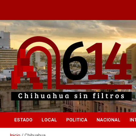
Saltar
al
contenido
Chihuahua sin filtros
614
ESTADO
LOCAL
POLITICA
NACIONAL
IN
Inicio
Chihuahua