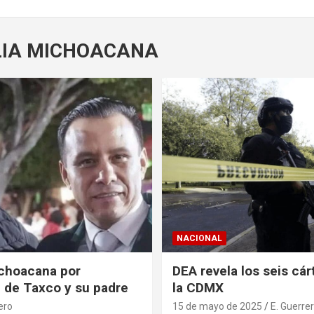
LIA MICHOACANA
NACIONAL
ichoacana por
DEA revela los seis cá
e de Taxco y su padre
la CDMX
ero
15 de mayo de 2025
E. Guerre