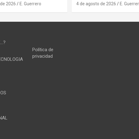
 de 2026
E. Guerrero
4 de agosto de 2026
E. Guerre
E…?
Política de
privacidad
TECNOLOGIA
LOS
NAL