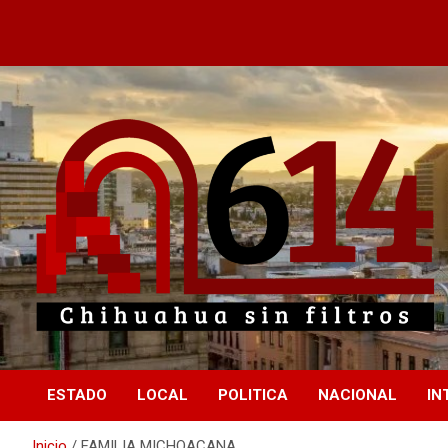
Saltar
al
contenido
Chihuahua sin filtros
614
ESTADO
LOCAL
POLITICA
NACIONAL
IN
Inicio
FAMILIA MICHOACANA