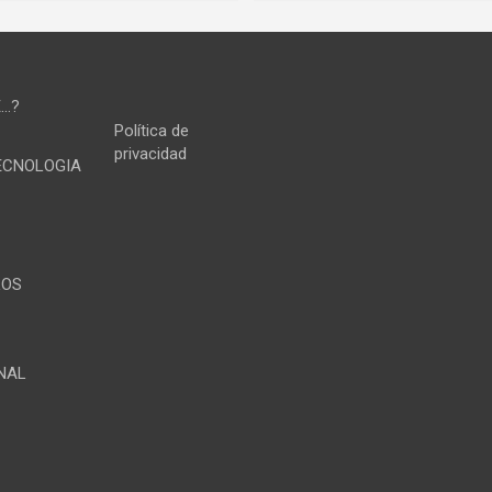
E…?
Política de
privacidad
TECNOLOGIA
LOS
NAL
A