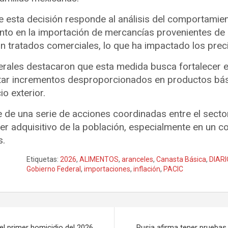
e esta decisión responde al análisis del comportamient
nto en la importación de mercancías provenientes de
n tratados comerciales, lo que ha impactado los prec
erales destacaron que esta medida busca fortalecer e
tar incrementos desproporcionados en productos bási
io exterior.
 de una serie de acciones coordinadas entre el secto
er adquisitivo de la población, especialmente en un c
s.
Etiquetas:
2026
,
ALIMENTOS
,
aranceles
,
Canasta Básica
,
DIARI
Gobierno Federal
,
importaciones
,
inflación
,
PACIC
 el primer homicidio del 2026
Rusia afirma tener pruebas