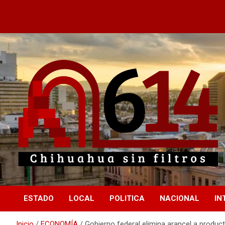
Saltar
al
contenido
Chihuahua sin filtros
614
ESTADO
LOCAL
POLITICA
NACIONAL
IN
Inicio
ECONOMÍA
Gobierno federal elimina arancel a produc