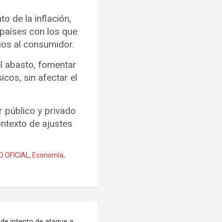
o de la inflación,
 países con los que
ios al consumidor.
l abasto, fomentar
cos, sin afectar el
r público y privado
ontexto de ajustes
O OFICIAL
,
Economía
,
 de intento de ataque a