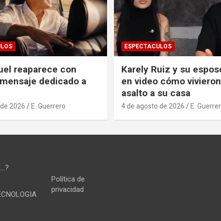
ULOS
ESPECTACULOS
uel reaparece con
Karely Ruiz y su espos
 mensaje dedicado a
en video cómo vivieron
asalto a su casa
 de 2026
E. Guerrero
4 de agosto de 2026
E. Guerre
E…?
Política de
privacidad
TECNOLOGIA