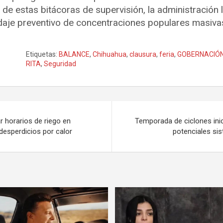
 de estas bitácoras de supervisión, la administración l
indaje preventivo de concentraciones populares masivas 
Etiquetas:
BALANCE
,
Chihuahua
,
clausura
,
feria
,
GOBERNACIÓ
RITA
,
Seguridad
 horarios de riego en
Temporada de ciclones inic
desperdicios por calor
potenciales si