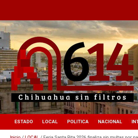
Saltar
al
contenido
Chihuahua sin filtros
614
ESTADO
LOCAL
POLITICA
NACIONAL
IN
Inicio
LOCAL
Feria Santa Rita 2026 finaliza sin multas por n