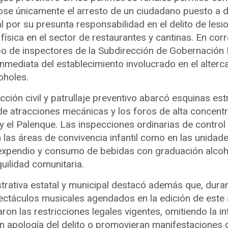
ose únicamente el arresto de un ciudadano puesto a d
l por su presunta responsabilidad en el delito de lesi
 física en el sector de restaurantes y cantinas. En co
erpo de inspectores de la Subdirección de Gobernación
 inmediata del establecimiento involucrado en el alter
oholes.
ción civil y patrullaje preventivo abarcó esquinas estr
de atracciones mecánicas y los foros de alta concen
 y el Palenque. Las inspecciones ordinarias de control
n las áreas de convivencia infantil como en las unida
 expendio y consumo de bebidas con graduación alcoh
uilidad comunitaria.
trativa estatal y municipal destacó además que, duran
ectáculos musicales agendados en la edición de este a
ron las restricciones legales vigentes, omitiendo la i
n apología del delito o promovieran manifestaciones d