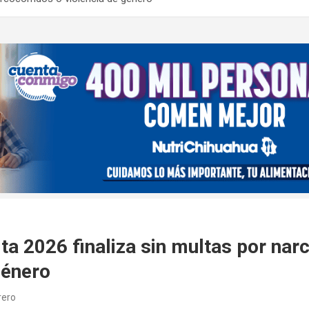
ita 2026 finaliza sin multas por nar
género
rero