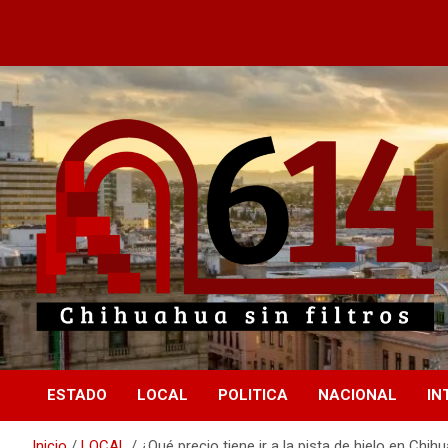
Saltar
al
contenido
Chihuahua sin filtros
614
ESTADO
LOCAL
POLITICA
NACIONAL
IN
Inicio
LOCAL
¿Qué precio tiene ir a la pista de hielo en Chih