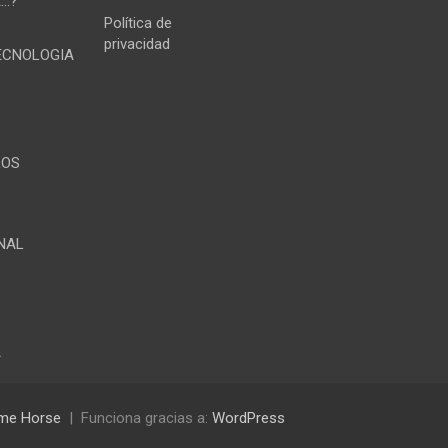
E…?
Política de
privacidad
TECNOLOGIA
LOS
NAL
A
me Horse
Funciona gracias a:
WordPress