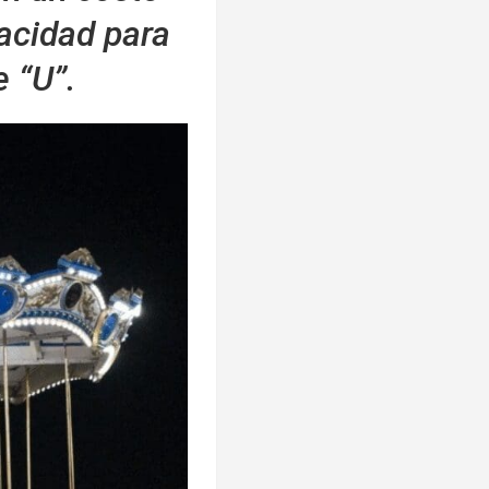
pacidad para
 “U”.