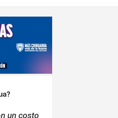
hua?
on un costo